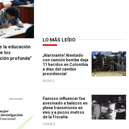
LO MÁS LEÍDO
e la educación
e los
¡Alarmante! Atentado
ión profunda"
con camión bomba deja
11 heridos en Colombia
a días del cambio
presidencial
MUNDO
Famoso influencer fue
asesinado a balazos en
plena transmisión en
vivo y a pocos metros
de la Fiscalía
CRIMEN