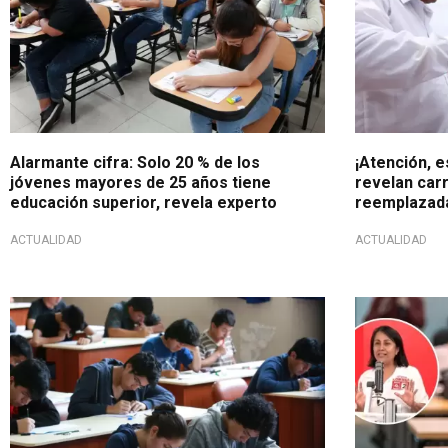
Alarmante cifra: Solo 20 % de los
¡Atención, e
jóvenes mayores de 25 años tiene
revelan car
educación superior, revela experto
reemplazadas
ACTUALIDAD
ACTUALIDAD
Por la jornada electoral
Educación en