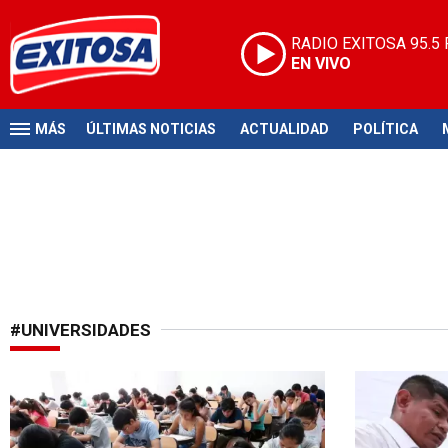
RADIO EXITOSA
95.5
EN VIVO
MÁS
ÚLTIMAS NOTICIAS
ACTUALIDAD
POLÍTICA
#UNIVERSIDADES
De no creer
A tomar not