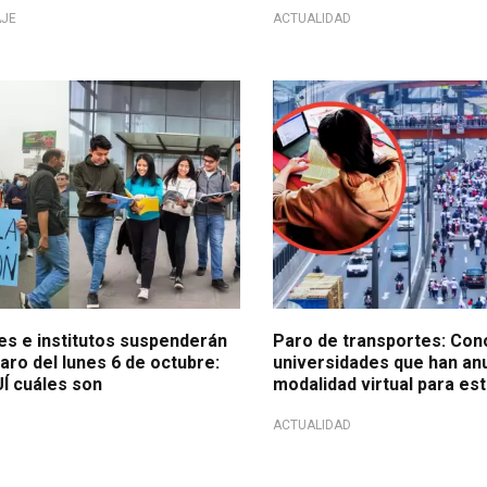
AJE
ACTUALIDAD
 virtuales
Anuncian clases virtuales
es e institutos suspenderán
Paro de transportes: Cono
aro del lunes 6 de octubre:
universidades que han an
Í cuáles son
modalidad virtual para es
ACTUALIDAD