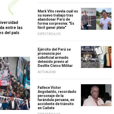
Mark Vito revela cuál es
su nuevo trabajo tras
abandonar Perú de
iversidad
forma sorpresiva: "Es
da entre las
fácil ganar plata"
s del país
ESPECTÁCULOS
Ejército del Perú se
pronuncia por
suboficial armado
detenido previo al
Desfile Cívico Militar
ACTUALIDAD
Fallece Víctor
Angobaldo, recordado
personaje de la
farándula peruana, en
accidente de tránsito
en Cañete