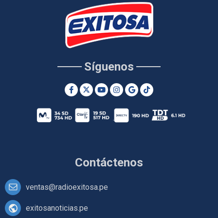
Síguenos
Contáctenos
ventas@radioexitosa.pe
exitosanoticias.pe