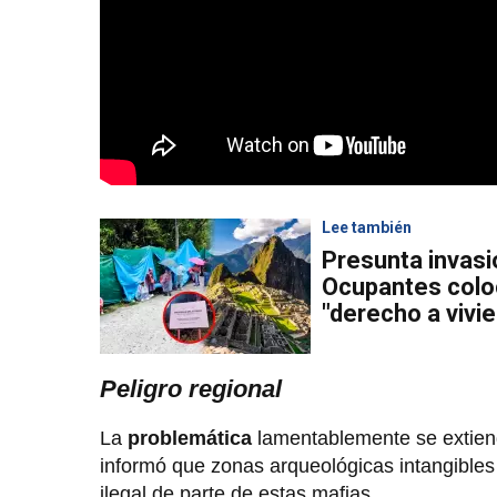
Lee también
Presunta invasi
Ocupantes colo
"derecho a vivi
Peligro regional
La
problemática
lamentablemente se extiende
informó que zonas arqueológicas intangibles
ilegal de parte de estas mafias.