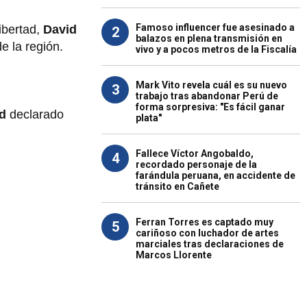
Famoso influencer fue asesinado a
ibertad,
David
2
balazos en plena transmisión en
e la región.
vivo y a pocos metros de la Fiscalía
Mark Vito revela cuál es su nuevo
3
trabajo tras abandonar Perú de
forma sorpresiva: "Es fácil ganar
d
declarado
plata"
Fallece Víctor Angobaldo,
4
recordado personaje de la
farándula peruana, en accidente de
tránsito en Cañete
Ferran Torres es captado muy
5
cariñoso con luchador de artes
marciales tras declaraciones de
Marcos Llorente