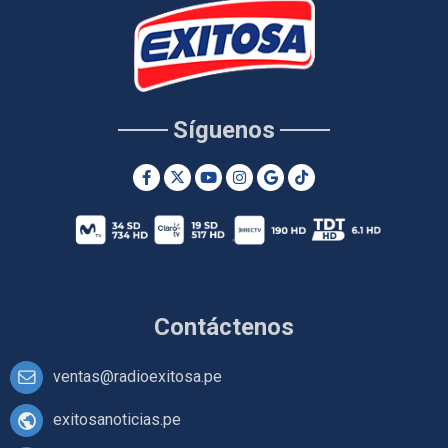
Síguenos
Contáctenos
ventas@radioexitosa.pe
exitosanoticias.pe