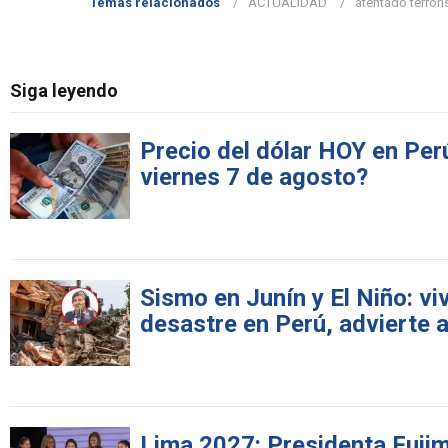
Temas relacionados
ACTUALIDAD
atentado terrori
Siga leyendo
Precio del dólar HOY en Perú
viernes 7 de agosto?
Sismo en Junín y El Niño: v
desastre en Perú, advierte 
Lima 2027: Presidenta Fujimo