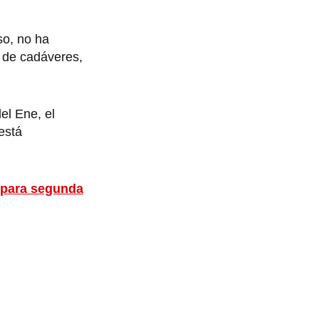
so, no ha
o de cadáveres,
el Ene, el
está
a para segunda