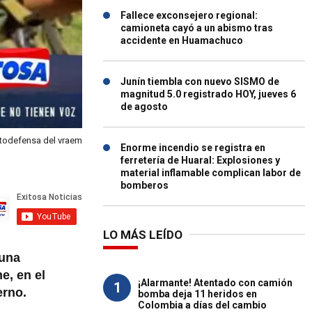
Fallece exconsejero regional:
camioneta cayó a un abismo tras
accidente en Huamachuco
Junín tiembla con nuevo SISMO de
magnitud 5.0 registrado HOY, jueves 6
de agosto
todefensa del vraem
Enorme incendio se registra en
ferretería de Huaral: Explosiones y
material inflamable complican labor de
bomberos
LO MÁS LEÍDO
 una
e, en el
¡Alarmante! Atentado con camión
1
erno.
bomba deja 11 heridos en
Colombia a días del cambio