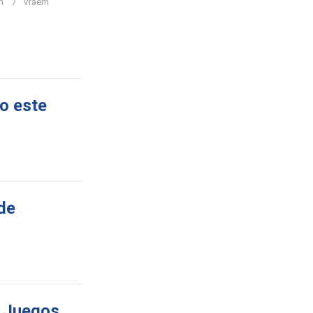
n
Vraem
io este
de
s Juegos