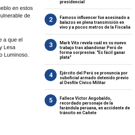
presidencial
ueblo en estos
vulnerable de
Famoso influencer fue asesinado a
2
balazos en plena transmisión en
vivo y a pocos metros de la Fiscalía
e a que el
Mark Vito revela cuál es su nuevo
3
 y Lesa
trabajo tras abandonar Perú de
forma sorpresiva: "Es fácil ganar
ro Luminoso.
plata"
Ejército del Perú se pronuncia por
4
suboficial armado detenido previo
al Desfile Cívico Militar
Fallece Víctor Angobaldo,
5
recordado personaje de la
farándula peruana, en accidente de
tránsito en Cañete