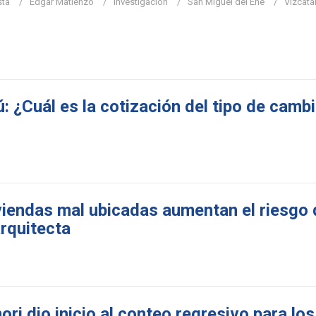
sta
Edgar Matienzo
investigación
San Miguel del Ene
Vizcatá
: ¿Cuál es la cotización del tipo de camb
iviendas mal ubicadas aumentan el riesgo 
arquitecta
ri dio inicio al conteo regresivo para lo