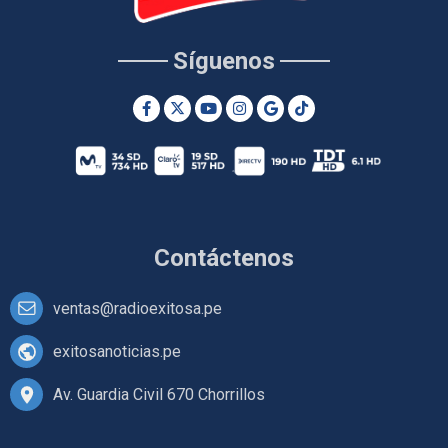
Síguenos
Contáctenos
ventas@radioexitosa.pe
exitosanoticias.pe
Av. Guardia Civil 670 Chorrillos