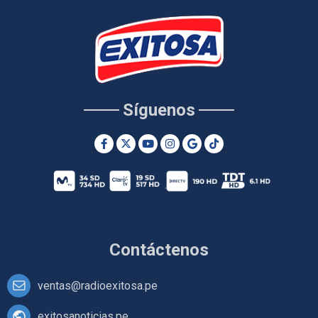
Síguenos
Contáctenos
ventas@radioexitosa.pe
exitosanoticias.pe