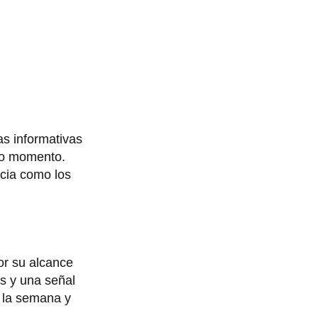
as informativas
do momento.
ncia como los
or su alcance
ís y una señal
a la semana y