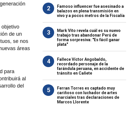
a generación
Famoso influencer fue asesinado a
2
balazos en plena transmisión en
vivo y a pocos metros de la Fiscalía
objetivo
Mark Vito revela cuál es su nuevo
3
ción de un
trabajo tras abandonar Perú de
forma sorpresiva: "Es fácil ganar
utuos, se nos
plata"
 nuevas áreas
Fallece Víctor Angobaldo,
4
recordado personaje de la
farándula peruana, en accidente de
d para
tránsito en Cañete
ntribuirá al
arrollo del
Ferran Torres es captado muy
5
cariñoso con luchador de artes
marciales tras declaraciones de
Marcos Llorente