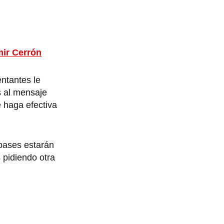
mir Cerrón
ntantes le
s al mensaje
e haga efectiva
 bases estarán
 pidiendo otra