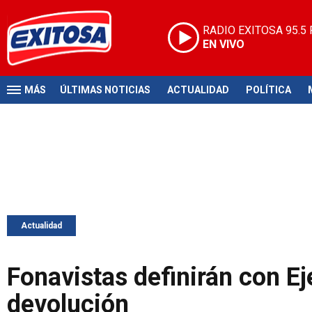
RADIO EXITOSA
95.5
EN VIVO
MÁS
ÚLTIMAS NOTICIAS
ACTUALIDAD
POLÍTICA
Actualidad
Fonavistas definirán con Ej
devolución