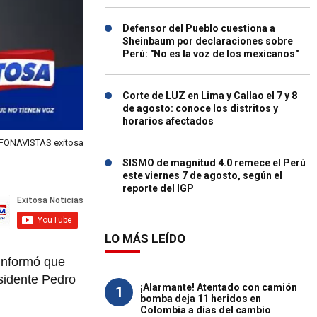
Defensor del Pueblo cuestiona a
Sheinbaum por declaraciones sobre
Perú: "No es la voz de los mexicanos"
Corte de LUZ en Lima y Callao el 7 y 8
de agosto: conoce los distritos y
horarios afectados
FONAVISTAS exitosa
SISMO de magnitud 4.0 remece el Perú
este viernes 7 de agosto, según el
reporte del IGP
LO MÁS LEÍDO
 informó que
esidente Pedro
¡Alarmante! Atentado con camión
1
bomba deja 11 heridos en
Colombia a días del cambio