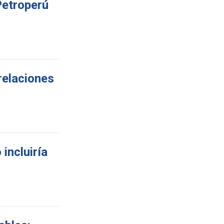
Petroperú
relaciones
incluiría