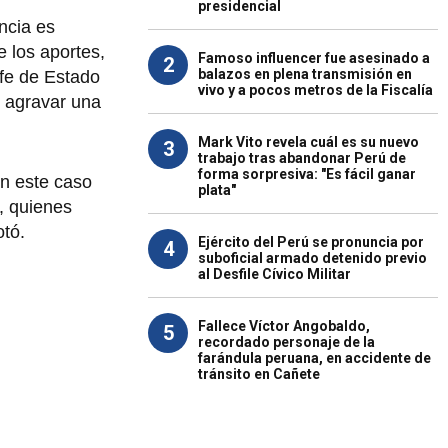
presidencial
ncia es
 los aportes,
Famoso influencer fue asesinado a
2
balazos en plena transmisión en
efe de Estado
vivo y a pocos metros de la Fiscalía
 agravar una
Mark Vito revela cuál es su nuevo
3
trabajo tras abandonar Perú de
forma sorpresiva: "Es fácil ganar
en este caso
plata"
, quienes
otó.
Ejército del Perú se pronuncia por
4
suboficial armado detenido previo
al Desfile Cívico Militar
Fallece Víctor Angobaldo,
5
recordado personaje de la
farándula peruana, en accidente de
tránsito en Cañete