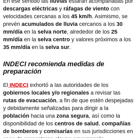
En ese sentido las
lluvias
estarán acompañadas por
descargas eléctricas
y
ráfagas de viento
con
velocidades cercanas a los
45 km/h
. Asimismo, se
prevén
acumulados de lluvia
cercanos a los
30
mm/día
en la
selva norte
, alrededor de los
25
mm/día
en la
selva centro
y valores próximos a los
35 mm/día
en la
selva sur
.
INDECI recomienda medidas de
preparación
El
INDECI
exhortó a las autoridades de los
gobiernos locales
y/o regionales
a revisar las
rutas de evacuación
, a fin de que estén despejadas
y debidamente señalizadas para dirigir a la
población
hacia una
zona segura
, así como la
disponibilidad de los
centros de salud
,
compañías
de bomberos
y
comisarías
en sus jurisdicciones en