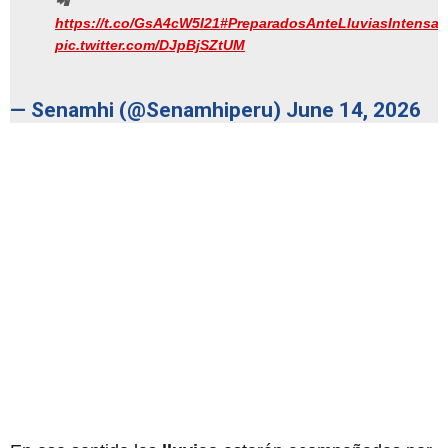
📲
https://t.co/GsA4cW5I21
#PreparadosAnteLluviasIntensas
pic.twitter.com/DJpBjSZtUM
— Senamhi (@Senamhiperu)
June 14, 2026