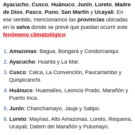
Ayacucho
,
Cusco
,
Huánuco
,
Junín
,
Loreto
,
Madre
de Dios
,
Pasco
,
Puno
,
San Martín
y
Ucayali
. En
ese sentido, mencionamos las
provincias
ubicadas
en la
selva
donde se prevé que puedan ocurrir este
fenómeno climatológico
:
Amazonas
: Bagua, Bongará y Condorcanqui.
Ayacucho
: Huanta y La Mar.
Cusco
: Calca, La Convención, Paucartambo y
Quispicanchi.
Huánuco
: Huamalíes, Leoncio Prado, Marañón y
Puerto Inca.
Junín
: Chanchamayo, Jauja y Satipo.
Loreto
: Maynas, Alto Amazonas, Loreto, Requena,
Ucayali, Datem del Marañón y Putumayo.