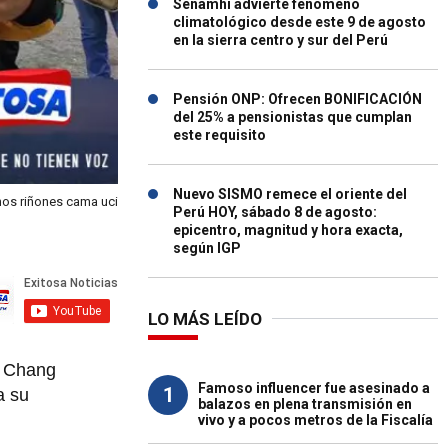
Senamhi advierte fenómeno
climatológico desde este 9 de agosto
en la sierra centro y sur del Perú
Pensión ONP: Ofrecen BONIFICACIÓN
del 25% a pensionistas que cumplan
este requisito
Nuevo SISMO remece el oriente del
os riñones cama uci
Perú HOY, sábado 8 de agosto:
epicentro, magnitud y hora exacta,
según IGP
LO MÁS LEÍDO
s Chang
Famoso influencer fue asesinado a
1
a su
balazos en plena transmisión en
vivo y a pocos metros de la Fiscalía