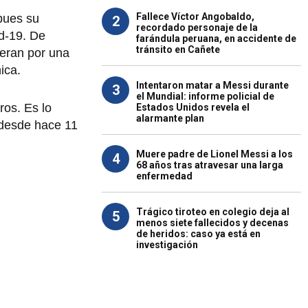
Fallece Víctor Angobaldo,
pues su
2
recordado personaje de la
id-19. De
farándula peruana, en accidente de
tránsito en Cañete
peran por una
ica.
Intentaron matar a Messi durante
3
el Mundial: informe policial de
ros. Es lo
Estados Unidos revela el
alarmante plan
 desde hace 11
Muere padre de Lionel Messi a los
4
68 años tras atravesar una larga
enfermedad
Trágico tiroteo en colegio deja al
5
menos siete fallecidos y decenas
de heridos: caso ya está en
investigación