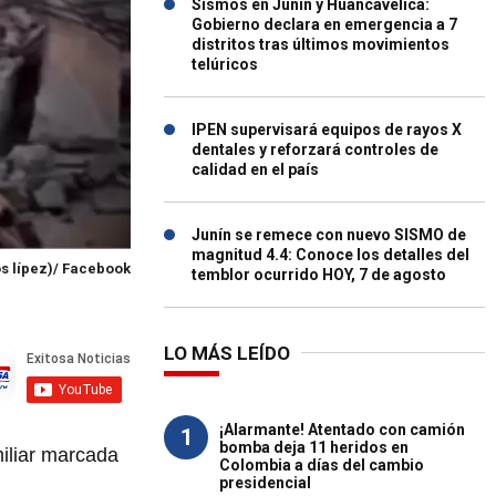
Sismos en Junín y Huancavelica:
Gobierno declara en emergencia a 7
distritos tras últimos movimientos
telúricos
IPEN supervisará equipos de rayos X
dentales y reforzará controles de
calidad en el país
Junín se remece con nuevo SISMO de
magnitud 4.4: Conoce los detalles del
os lípez)/ Facebook
temblor ocurrido HOY, 7 de agosto
LO MÁS LEÍDO
¡Alarmante! Atentado con camión
1
bomba deja 11 heridos en
miliar marcada
Colombia a días del cambio
presidencial