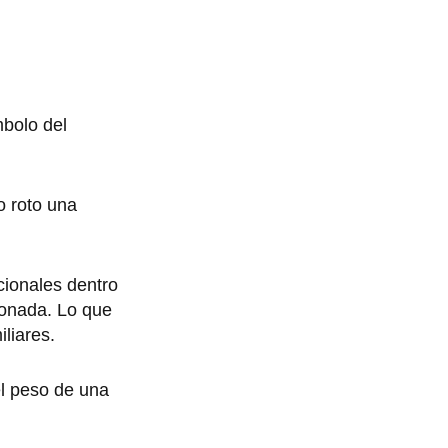
mbolo del
o roto una
cionales dentro
ionada. Lo que
iliares.
el peso de una