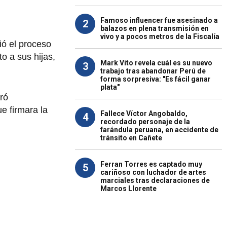
Famoso influencer fue asesinado a
2
balazos en plena transmisión en
vivo y a pocos metros de la Fiscalía
ió el proceso
o a sus hijas,
Mark Vito revela cuál es su nuevo
3
trabajo tras abandonar Perú de
forma sorpresiva: "Es fácil ganar
plata"
eró
e firmara la
Fallece Víctor Angobaldo,
4
recordado personaje de la
farándula peruana, en accidente de
tránsito en Cañete
Ferran Torres es captado muy
5
cariñoso con luchador de artes
marciales tras declaraciones de
Marcos Llorente