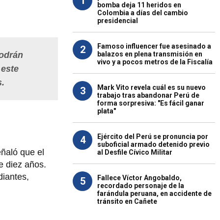
1
bomba deja 11 heridos en
Colombia a días del cambio
presidencial
Famoso influencer fue asesinado a
2
balazos en plena transmisión en
podrán
vivo y a pocos metros de la Fiscalía
 este
s.
Mark Vito revela cuál es su nuevo
3
trabajo tras abandonar Perú de
forma sorpresiva: "Es fácil ganar
plata"
Ejército del Perú se pronuncia por
4
suboficial armado detenido previo
ñaló que el
al Desfile Cívico Militar
e diez años.
diantes,
Fallece Víctor Angobaldo,
5
recordado personaje de la
farándula peruana, en accidente de
tránsito en Cañete