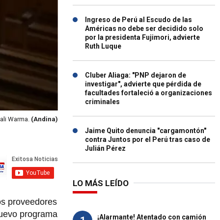
Ingreso de Perú al Escudo de las
Américas no debe ser decidido solo
por la presidenta Fujimori, advierte
Ruth Luque
Cluber Aliaga: "PNP dejaron de
investigar", advierte que pérdida de
facultades fortaleció a organizaciones
criminales
Qali Warma.
(Andina)
Jaime Quito denuncia "cargamontón"
contra Juntos por el Perú tras caso de
Julián Pérez
LO MÁS LEÍDO
os proveedores
nuevo programa
¡Alarmante! Atentado con camión