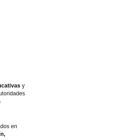
ucativas
y
utoridades
s
ados en
n,