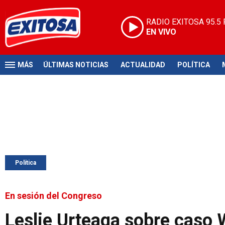
RADIO EXITOSA
95.5
EN VIVO
MÁS
ÚLTIMAS NOTICIAS
ACTUALIDAD
POLÍTICA
Política
En sesión del Congreso
Leslie Urteaga sobre caso