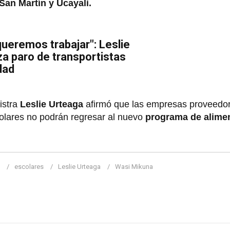
San Martín y Ucayali.
ueremos trabajar": Leslie
a paro de transportistas
dad
istra
Leslie Urteaga
afirmó que las empresas proveedo
olares no podrán regresar al nuevo
programa de alime
escolares
Leslie Urteaga
Wasi Mikuna