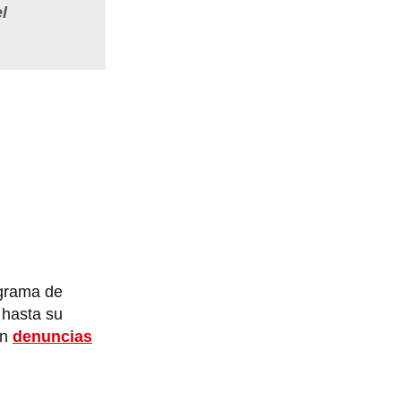
l
ograma de
s
hasta su
on
denuncias