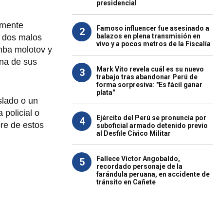
presidencial
namente
Famoso influencer fue asesinado a
2
balazos en plena transmisión en
s dos malos
vivo y a pocos metros de la Fiscalía
omba molotov y
una de sus
Mark Vito revela cuál es su nuevo
3
trabajo tras abandonar Perú de
forma sorpresiva: "Es fácil ganar
plata"
slado o un
 policial o
Ejército del Perú se pronuncia por
4
bre de estos
suboficial armado detenido previo
al Desfile Cívico Militar
Fallece Víctor Angobaldo,
5
recordado personaje de la
farándula peruana, en accidente de
tránsito en Cañete