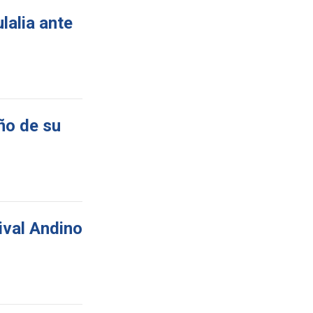
lalia ante
ño de su
ival Andino