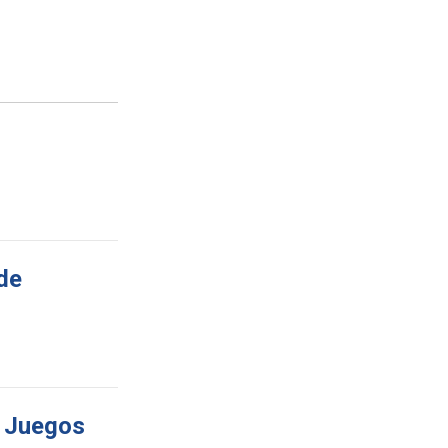
de
s Juegos