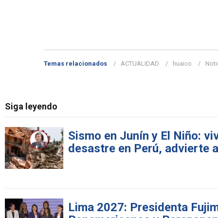
Temas relacionados
ACTUALIDAD
huaico
Noti
Siga leyendo
Sismo en Junín y El Niño: v
desastre en Perú, advierte 
Lima 2027: Presidenta Fujimo