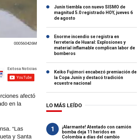
Junín tiembla con nuevo SISMO de
magnitud 5.0 registrado HOY, jueves 6
de agosto
Enorme incendio se registra en
ferretería de Huaral: Explosiones y
000560426M
material inflamable complican labor de
bomberos
Keiko Fujimori encabezó premiación de
la Copa Junín y destacó tradición
ecuestre nacional
rciones afectó
ado en la
LO MÁS LEÍDO
¡Alarmante! Atentado con camión
1
ensa. “Las
bomba deja 11 heridos en
queta y Santa
Colombia a días del cambio