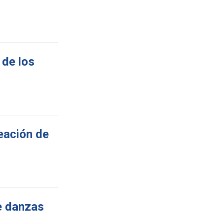
 de los
reación de
de danzas