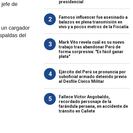
presidencial
 jefe de
Famoso influencer fue asesinado a
2
balazos en plena transmisión en
vivo y a pocos metros de la Fiscalía
o un cargador
spaldas del
Mark Vito revela cuál es su nuevo
3
trabajo tras abandonar Perú de
forma sorpresiva: "Es fácil ganar
plata"
Ejército del Perú se pronuncia por
4
suboficial armado detenido previo
al Desfile Cívico Militar
Fallece Víctor Angobaldo,
5
recordado personaje de la
farándula peruana, en accidente de
tránsito en Cañete