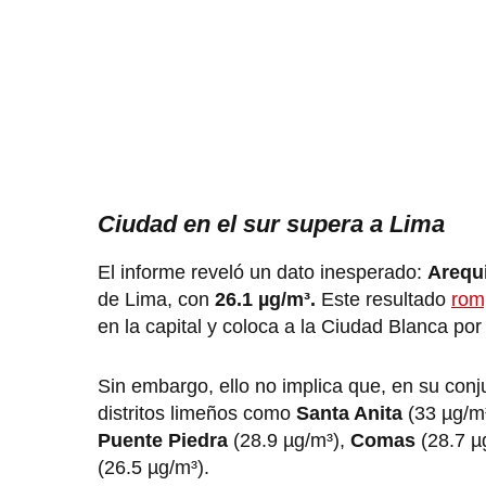
Ciudad en el sur supera a Lima
El informe reveló un dato inesperado:
Arequ
de Lima, con
26.1 µg/m³.
Este resultado
rom
en la capital y coloca a la Ciudad Blanca p
Sin embargo, ello no implica que, en su conju
distritos limeños como
Santa Anita
(33 µg/m³
Puente Piedra
(28.9 µg/m³),
Comas
(28.7 µ
(26.5 µg/m³).