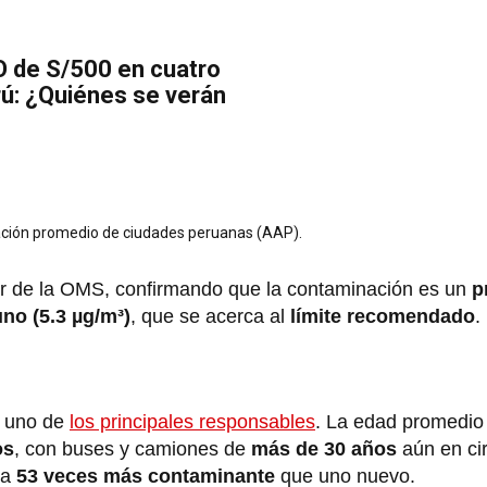
 de S/500 en cuatro
ú: ¿Quiénes se verán
ión promedio de ciudades peruanas (AAP).
ar de la OMS, confirmando que la contaminación es un
p
no (5.3 µg/m³)
, que se acerca al
límite recomendado
.
s uno de
los principales responsables
. La edad promedio
os
, con buses y camiones de
más de 30 años
aún en ci
ta
53 veces más contaminante
que uno nuevo.