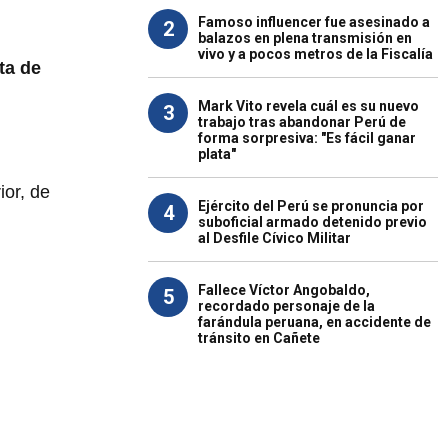
Famoso influencer fue asesinado a
2
balazos en plena transmisión en
vivo y a pocos metros de la Fiscalía
ta de
Mark Vito revela cuál es su nuevo
3
trabajo tras abandonar Perú de
forma sorpresiva: "Es fácil ganar
plata"
ior, de
Ejército del Perú se pronuncia por
4
suboficial armado detenido previo
al Desfile Cívico Militar
Fallece Víctor Angobaldo,
5
recordado personaje de la
farándula peruana, en accidente de
tránsito en Cañete