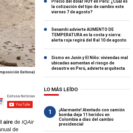
Precio del dólar HOY en Perú: ¿Cuál es
la cotización del tipo de cambio este
viernes 7 de agosto?
Senamhi advierte AUMENTO DE
TEMPERATURA en la costa y sierra:
alerta roja regirá del 8 al 10 de agosto
Sismo en Junín y El Niño: viviendas mal
ubicadas aumentan el riesgo de
desastre en Perú, advierte arquitecta
mposición Exitosa)
LO MÁS LEÍDO
¡Alarmante! Atentado con camión
1
bomba deja 11 heridos en
Colombia a días del cambio
l aire
de
IQAir
presidencial
anual de