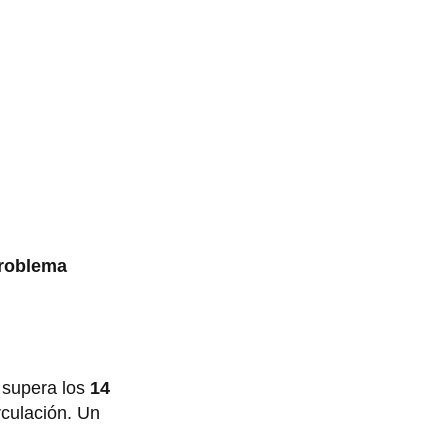
roblema
 supera los
14
rculación. Un