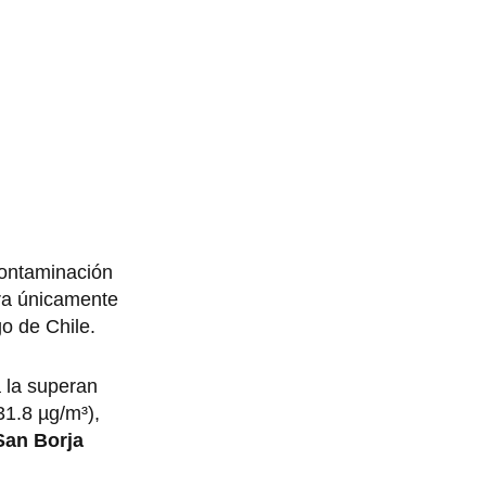
contaminación
ra únicamente
o de Chile.
a la superan
31.8 µg/m³),
San Borja