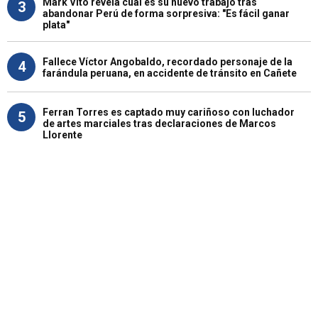
Mark Vito revela cuál es su nuevo trabajo tras
3
abandonar Perú de forma sorpresiva: "Es fácil ganar
plata"
Fallece Víctor Angobaldo, recordado personaje de la
4
farándula peruana, en accidente de tránsito en Cañete
Ferran Torres es captado muy cariñoso con luchador
5
de artes marciales tras declaraciones de Marcos
Llorente