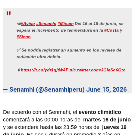
📣
#Aviso
#Senamhi
#Minam
Del 16 al 18 de junio, se
espera el incremento de temperatura en la
#Costa
y
#Sierra
.
✅ Se podría registrar un aumento en los niveles de
radiación ultravioleta.
📱
https://t.co/ydr1qjtWAF
pic.twitter.com/JGieSo6Gto
— Senamhi (@Senamhiperu)
June 15, 2026
De acuerdo con el Senmahi, el
evento climático
comenzará a las 00:00 horas del
martes 16 de junio
y se extenderá hasta las 23:59 horas del
jueves 18
de junio
. Es decir, durará en promedio 3 días en