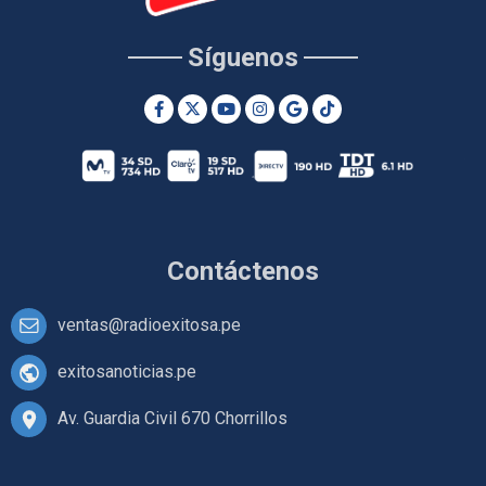
Síguenos
Contáctenos
ventas@radioexitosa.pe
exitosanoticias.pe
Av. Guardia Civil 670 Chorrillos