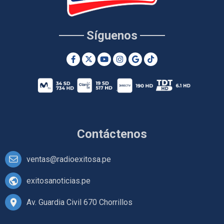
Síguenos
Contáctenos
ventas@radioexitosa.pe
exitosanoticias.pe
Av. Guardia Civil 670 Chorrillos