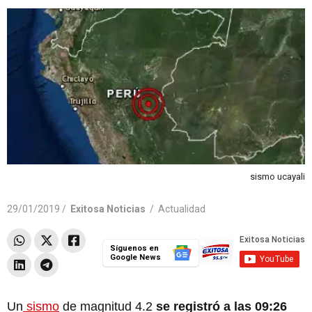
sismo ucayali
29/01/2019 /
Exitosa Noticias
/
Actualidad
Síguenos en
Google News
Un
sismo
de magnitud 4.2
se registró a las 09:26