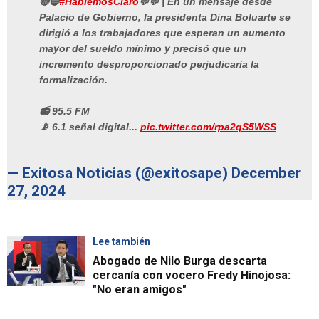
🔴🔵
#HablemosClaro
💬💬 | En un mensaje desde
Palacio de Gobierno, la presidenta Dina Boluarte se
dirigió a los trabajadores que esperan un aumento
mayor del sueldo mínimo y precisó que un
incremento desproporcionado perjudicaría la
formalización.
📻 95.5 FM
📡 6.1 señal digital...
pic.twitter.com/rpa2qS5WSS
— Exitosa Noticias (@exitosape)
December
27, 2024
Lee también
Abogado de Nilo Burga descarta
cercanía con vocero Fredy Hinojosa:
"No eran amigos"