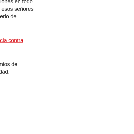
ciones en todo
í esos señores
erio de
cia contra
emios de
idad.