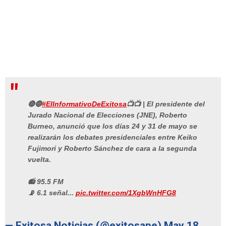
🔴🔵
#ElInformativoDeExitosa
📺📺 | El presidente del
Jurado Nacional de Elecciones (JNE), Roberto
Burneo, anunció que los días 24 y 31 de mayo se
realizarán los debates presidenciales entre Keiko
Fujimori y Roberto Sánchez de cara a la segunda
vuelta.
📻 95.5 FM
📡 6.1 señal...
pic.twitter.com/1XgbWnHFG8
— Exitosa Noticias (@exitosape)
May 18,