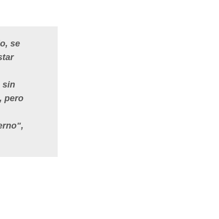
o, se
star
 sin
, pero
erno",