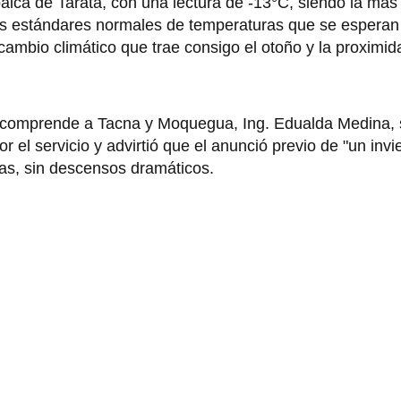
alca de Tarata, con una lectura de -13°C, siendo la más 
los estándares normales de temperaturas que se esperan
ambio climático que trae consigo el otoño y la proximida
e comprende a Tacna y Moquegua, Ing. Edualda Medina,
 el servicio y advirtió que el anunció previo de "un invie
as, sin descensos dramáticos.