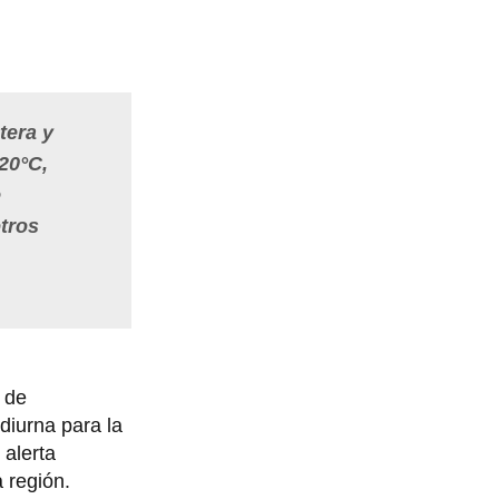
tera y
20°C,
e
tros
 de
diurna para la
 alerta
 región.