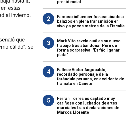
baja hasta la
presidencial
 en estas
d al invierno.
Famoso influencer fue asesinado a
2
balazos en plena transmisión en
vivo y a pocos metros de la Fiscalía
 señaló que
Mark Vito revela cuál es su nuevo
3
trabajo tras abandonar Perú de
rno cálido", se
forma sorpresiva: "Es fácil ganar
plata"
Fallece Víctor Angobaldo,
4
recordado personaje de la
farándula peruana, en accidente de
tránsito en Cañete
Ferran Torres es captado muy
5
cariñoso con luchador de artes
marciales tras declaraciones de
Marcos Llorente