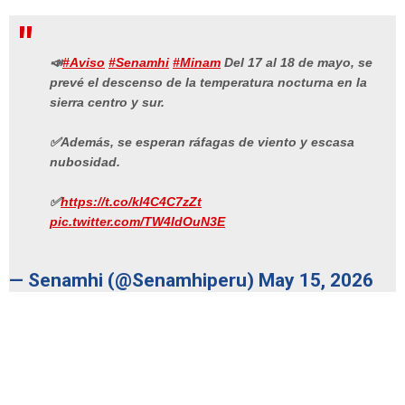
📣
#Aviso
#Senamhi
#Minam
Del 17 al 18 de mayo, se
prevé el descenso de la temperatura nocturna en la
sierra centro y sur.
✅Además, se esperan ráfagas de viento y escasa
nubosidad.
✅
https://t.co/kl4C4C7zZt
pic.twitter.com/TW4IdOuN3E
— Senamhi (@Senamhiperu)
May 15, 2026