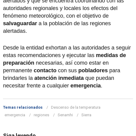
alertados y que se encuentra coordinando con las
autoridades regionales y locales los efectos del
fenómeno meteorológico, con el objetivo de
salvaguardar
a la población de las regiones
alertadas.
Desde la entidad exhortan a las autoridades a seguir
estas recomendaciones y ejecutar las
medidas de
preparación
necesarias, así como estar en
permanente
contacto
con sus
pobladores
para
brindarles la
atención inmediata
que puedan
necesitar frente a cualquier
emergencia
.
Temas relacionados
Descenso de la temperatura
emergencia
regiones
Senamhi
Sierra
Siga leyendo