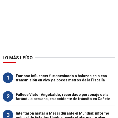
LO MÁS LEÍDO
Famoso influencer fue asesinado a balazos en plena
1
transmisión en vivo y a pocos metros de la Fiscalía
Fallece Víctor Angobaldo, recordado personaje de la
2
farándula peruana, en accidente de tránsito en Cañete
Intentaron matar a Messi durante el Mundial: informe
3
policial de Estados Unidos revela el alarmante plan