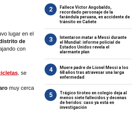
Fallece Víctor Angobaldo,
2
recordado personaje de la
farándula peruana, en accidente de
tránsito en Cañete
vo lugar en el
Intentaron matar a Messi durante
3
distrito de
el Mundial: informe policial de
Estados Unidos revela el
bajando con
alarmante plan
Muere padre de Lionel Messi a los
4
68 años tras atravesar una larga
icletas
, se
enfermedad
aro
muy cerca
Trágico tiroteo en colegio deja al
5
menos siete fallecidos y decenas
de heridos: caso ya está en
investigación