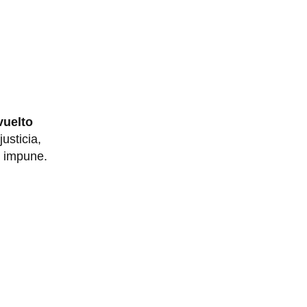
vuelto
usticia,
de impune.