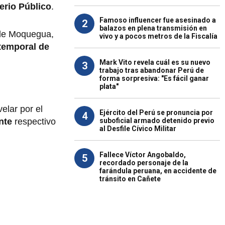
erio Público
.
Famoso influencer fue asesinado a
2
balazos en plena transmisión en
 de Moquegua,
vivo y a pocos metros de la Fiscalía
temporal de
Mark Vito revela cuál es su nuevo
3
trabajo tras abandonar Perú de
forma sorpresiva: "Es fácil ganar
plata"
elar por el
Ejército del Perú se pronuncia por
4
suboficial armado detenido previo
nte
respectivo
al Desfile Cívico Militar
Fallece Víctor Angobaldo,
5
recordado personaje de la
farándula peruana, en accidente de
tránsito en Cañete