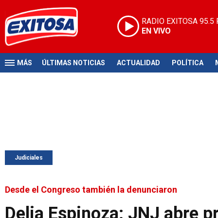
RADIO EXITOSA
95.5
EN VIVO
MÁS
ÚLTIMAS NOTICIAS
ACTUALIDAD
POLÍTICA
Judiciales
Desde el Congreso también la denunciaron
Delia Espinoza: JNJ abre pr