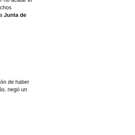
r no acatar el
echos
a
Junta de
ción de haber
ás, negó un
.