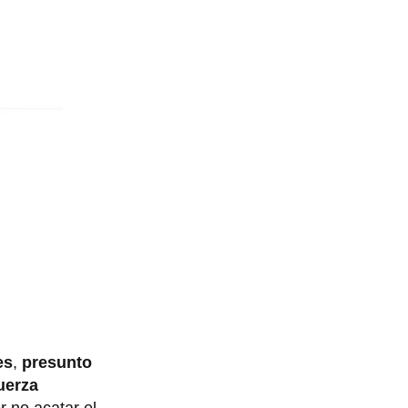
es
,
presunto
uerza