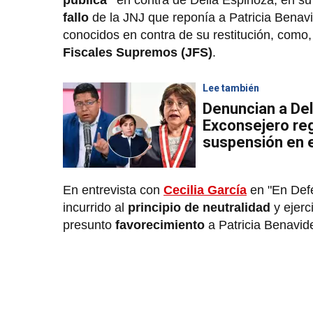
pública"
en contra de Delia Espinoza, en su c
fallo
de la JNJ que reponía a Patricia Benavi
conocidos en contra de su restitución, como,
Fiscales Supremos (JFS)
.
Lee también
Denuncian a Del
Exconsejero re
suspensión en e
En entrevista con
Cecilia García
en "En Defe
incurrido al
principio de neutralidad
y ejer
presunto
favorecimiento
a Patricia Benavide