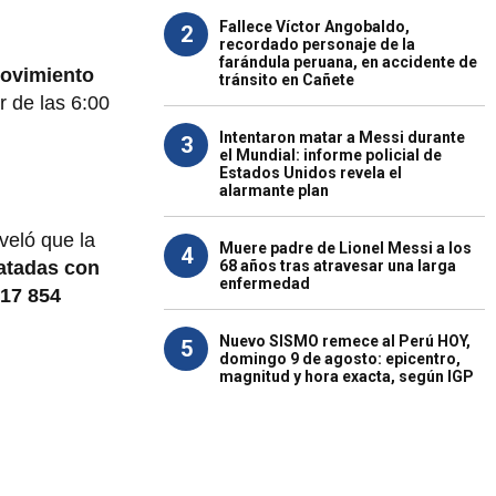
Fallece Víctor Angobaldo,
2
recordado personaje de la
farándula peruana, en accidente de
ovimiento
tránsito en Cañete
ir de las 6:00
Intentaron matar a Messi durante
3
el Mundial: informe policial de
Estados Unidos revela el
alarmante plan
veló que la
Muere padre de Lionel Messi a los
4
68 años tras atravesar una larga
atadas con
enfermedad
17 854
Nuevo SISMO remece al Perú HOY,
5
domingo 9 de agosto: epicentro,
magnitud y hora exacta, según IGP