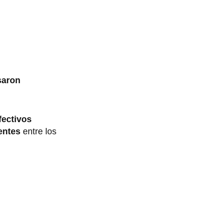
saron
fectivos
entes
entre los