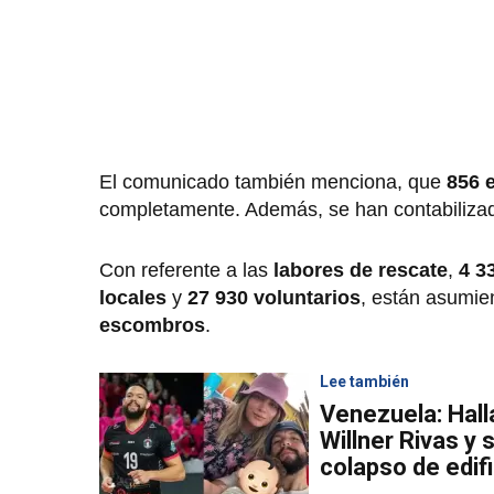
El comunicado también menciona, que
856 e
completamente. Además, se han contabiliz
Con referente a las
labores de rescate
,
4 3
locales
y
27 930 voluntarios
, están asumie
escombros
.
Lee también
Venezuela: Halla
Willner Rivas y 
colapso de edifi