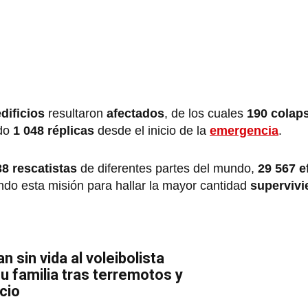
dificios
resultaron
afectados
, de los cuales
190 colap
ado
1 048 réplicas
desde el inicio de la
emergencia
.
38 rescatistas
de diferentes partes del mundo,
29 567 e
ndo esta misión para hallar la mayor cantidad
supervivi
n sin vida al voleibolista
su familia tras terremotos y
cio