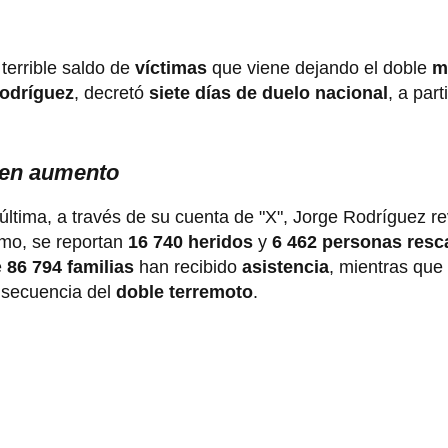
errible saldo de
víctimas
que viene dejando el doble
m
odríguez
, decretó
siete días de duelo nacional
, a part
e en aumento
ltima, a través de su cuenta de "X", Jorge Rodríguez re
smo, se reportan
16 740 heridos
y
6 462 personas resc
e
86 794 familias
han recibido
asistencia
, mientras que
nsecuencia del
doble terremoto
.