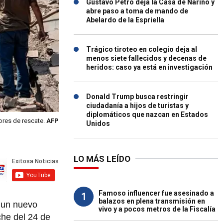
Gustavo Petro deja la Casa de Nariño y
abre paso a toma de mando de
Abelardo de la Espriella
Trágico tiroteo en colegio deja al
menos siete fallecidos y decenas de
heridos: caso ya está en investigación
Donald Trump busca restringir
ciudadanía a hijos de turistas y
diplomáticos que nazcan en Estados
ores de rescate.
AFP
Unidos
LO MÁS LEÍDO
Famoso influencer fue asesinado a
1
balazos en plena transmisión en
, un nuevo
vivo y a pocos metros de la Fiscalía
che del 24 de