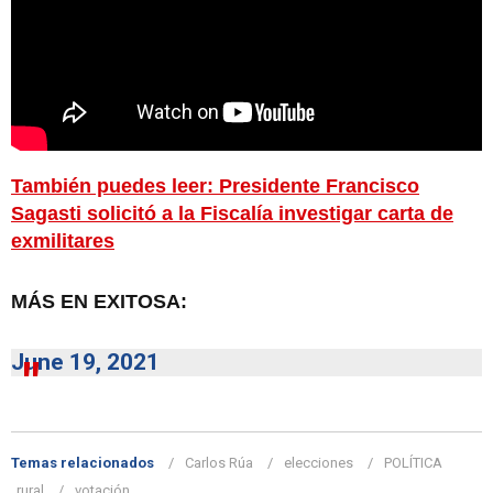
También puedes leer: Presidente Francisco
Sagasti solicitó a la Fiscalía investigar carta de
exmilitares
MÁS EN EXITOSA:
June 19, 2021
Temas relacionados
Carlos Rúa
elecciones
POLÍTICA
rural
votación