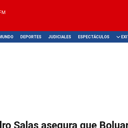
 FM
MUNDO
DEPORTES
JUDICIALES
ESPECTÁCULOS
EX
dro Salas asegura que Bolua