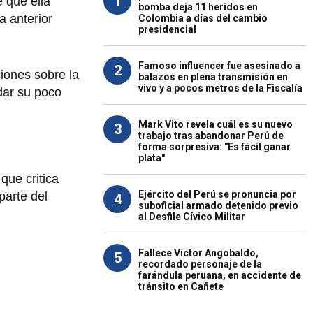
1
 que ella
bomba deja 11 heridos en
a anterior
Colombia a días del cambio
presidencial
Famoso influencer fue asesinado a
2
iones sobre la
balazos en plena transmisión en
vivo y a pocos metros de la Fiscalía
dar su poco
Mark Vito revela cuál es su nuevo
3
trabajo tras abandonar Perú de
forma sorpresiva: "Es fácil ganar
plata"
que critica
Ejército del Perú se pronuncia por
parte del
4
suboficial armado detenido previo
al Desfile Cívico Militar
Fallece Víctor Angobaldo,
5
recordado personaje de la
farándula peruana, en accidente de
tránsito en Cañete