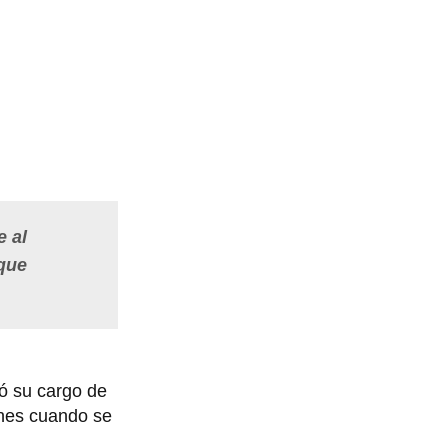
e al
 que
ió su cargo de
ones cuando se