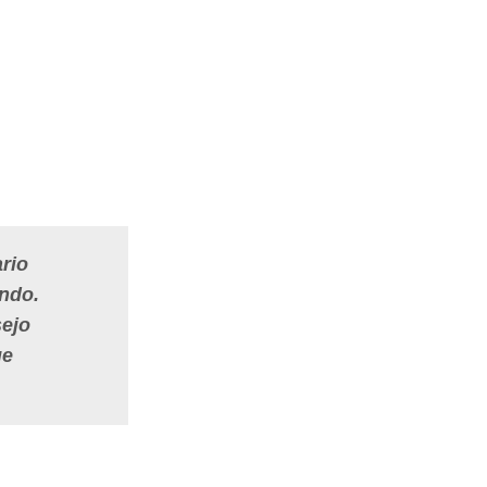
rio
ando.
sejo
ue