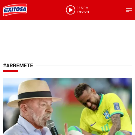
95.5 FM
EN VIVO
#ARREMETE
Política y fútbol