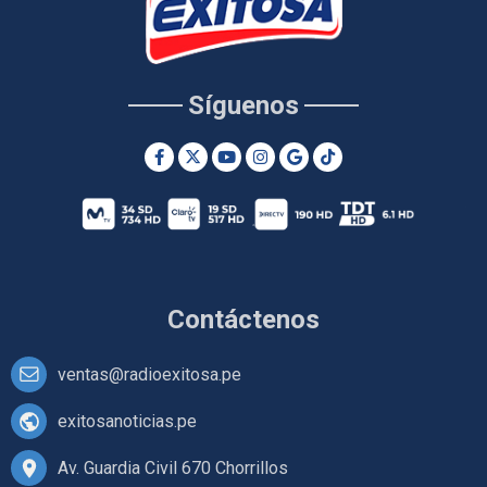
Síguenos
Contáctenos
ventas@radioexitosa.pe
exitosanoticias.pe
Av. Guardia Civil 670 Chorrillos