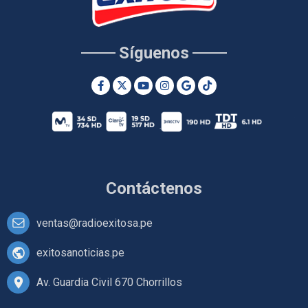
Síguenos
Contáctenos
ventas@radioexitosa.pe
exitosanoticias.pe
Av. Guardia Civil 670 Chorrillos