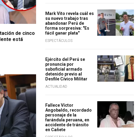
Mark Vito revela cuál es
su nuevo trabajo tras
abandonar Perú de
forma sorpresiva: "Es
tación de cinco
fácil ganar plata"
idente está
ESPECTÁCULOS
Ejército del Perú se
pronuncia por
suboficial armado
detenido previo al
Desfile Cívico Militar
ACTUALIDAD
Fallece Víctor
Angobaldo, recordado
personaje de la
farándula peruana, en
accidente de tránsito
en Cañete