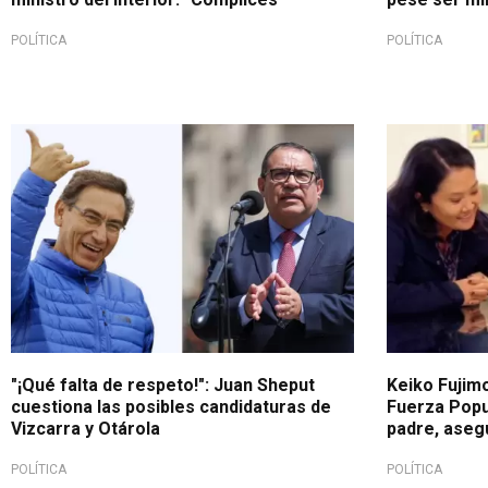
POLÍTICA
POLÍTICA
Entrevista Exitosa
Elección pre
"¡Qué falta de respeto!": Juan Sheput
Keiko Fujimo
cuestiona las posibles candidaturas de
Fuerza Popul
Vizcarra y Otárola
padre, aseg
POLÍTICA
POLÍTICA