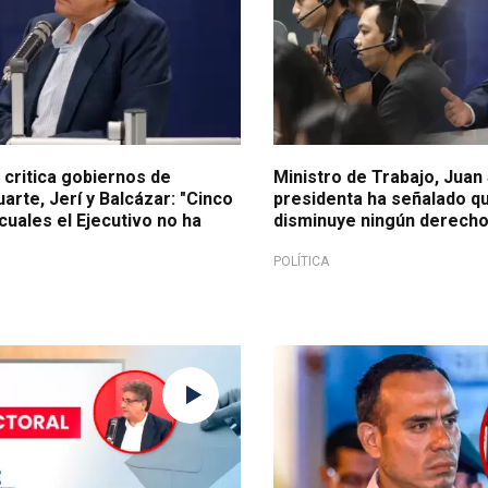
 critica gobiernos de
Ministro de Trabajo, Juan
uarte, Jerí y Balcázar: "Cinco
presidenta ha señalado q
cuales el Ejecutivo no ha
disminuye ningún derecho
POLÍTICA
2026
Por contrataciones con el Est