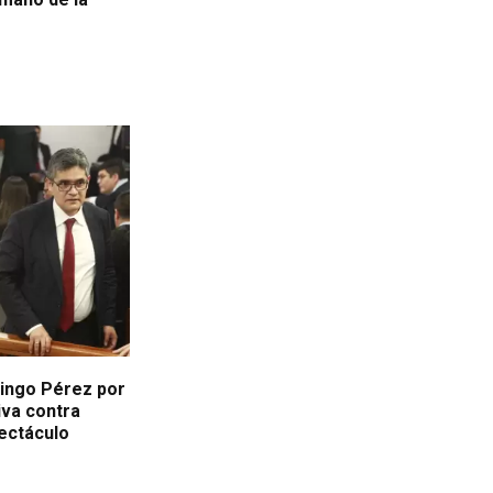
mingo Pérez por
iva contra
pectáculo