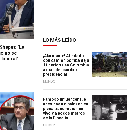
LO MÁS LEÍDO
 Sheput: "La
ue no se
¡Alarmante! Atentado
 laboral"
con camión bomba deja
11 heridos en Colombia
a días del cambio
presidencial
MUNDO
ado
Famoso influencer fue
asesinado a balazos en
plena transmisión en
vivo y a pocos metros
de la Fiscalía
CRIMEN