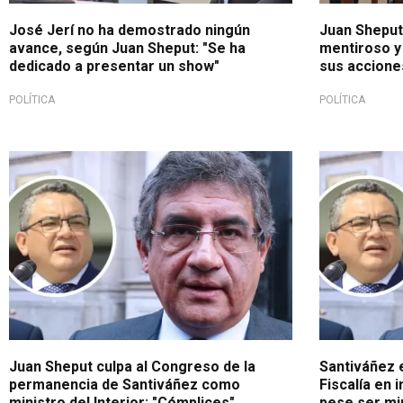
José Jerí no ha demostrado ningún
Juan Sheput:
avance, según Juan Sheput: "Se ha
mentiroso y
dedicado a presentar un show"
sus accione
POLÍTICA
POLÍTICA
"Lo avala"
Debe respo
Juan Sheput culpa al Congreso de la
Santiváñez 
permanencia de Santiváñez como
Fiscalía en 
ministro del Interior: "Cómplices"
pese ser mi