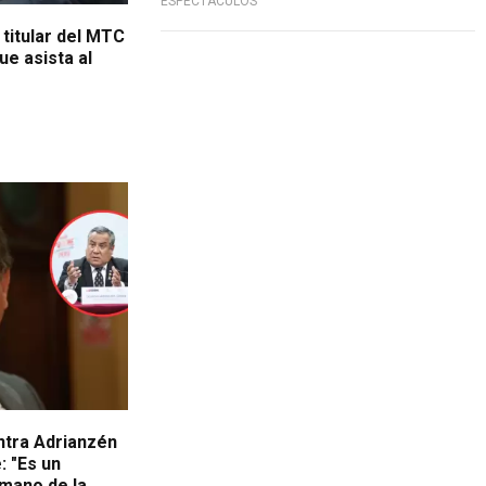
ESPECTÁCULOS
 titular del MTC
ue asista al
ntra Adrianzén
: "Es un
mano de la