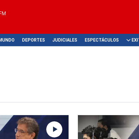
 FM
MUNDO
DEPORTES
JUDICIALES
ESPECTÁCULOS
EX
estiones anteriores
Pelea contra la informalidad