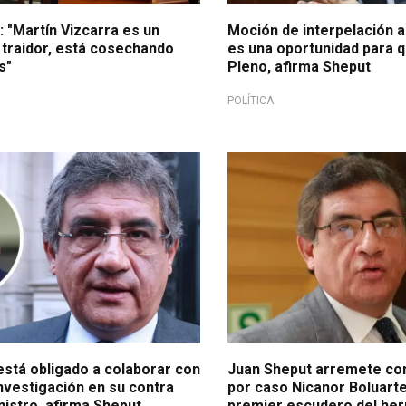
 "Martín Vizcarra es un
Moción de interpelación a
 traidor, está cosechando
es una oportunidad para q
s"
Pleno, afirma Sheput
POLÍTICA
nder
Cuestiona al Gobierno
está obligado a colaborar con
Juan Sheput arremete co
investigación en su contra
por caso Nicanor Boluarte
nistro, afirma Sheput
premier escudero del her