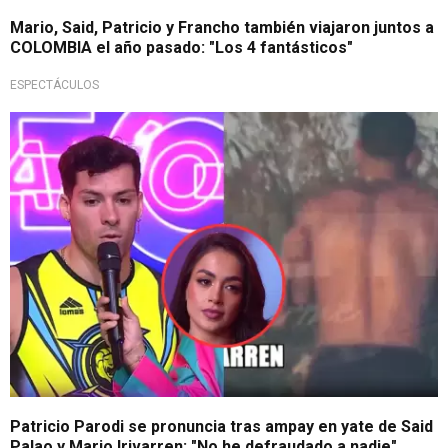
Mario, Said, Patricio y Francho también viajaron juntos a
COLOMBIA el año pasado: "Los 4 fantásticos"
ESPECTÁCULOS
¡Saca cuerpo!
Patricio Parodi se pronuncia tras ampay en yate de Said
Palao y Mario Irivarren: "No he defraudado a nadie"