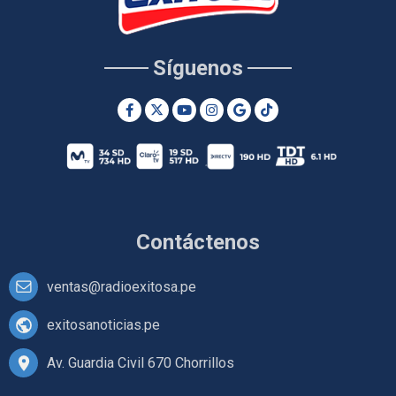
Síguenos
Contáctenos
ventas@radioexitosa.pe
exitosanoticias.pe
Av. Guardia Civil 670 Chorrillos