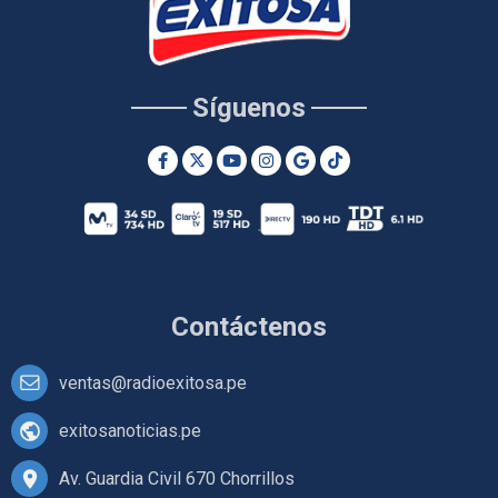
Síguenos
Contáctenos
ventas@radioexitosa.pe
exitosanoticias.pe
Av. Guardia Civil 670 Chorrillos