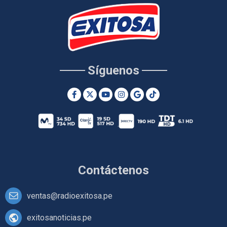
Síguenos
Contáctenos
ventas@radioexitosa.pe
exitosanoticias.pe