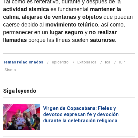
Tal como es reiterativo, durante y después de la
actividad sísmica
es fundamental
mantener la
calma
,
alejarse de ventanas y objetos
que puedan
caerse debido al
movimiento telúrico
, así como,
permanecer en un
lugar seguro
y
no realizar
llamadas
porque las líneas suelen
saturarse
.
Temas relacionados
epicentro
Exitosa Ica
Ica
IGP
Sismo
Siga leyendo
Virgen de Copacabana: Fieles y
devotos expresan fe y devoción
durante la celebración religiosa