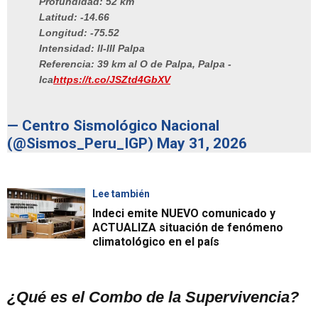
Profundidad: 52 km
Latitud: -14.66
Longitud: -75.52
Intensidad: II-III Palpa
Referencia: 39 km al O de Palpa, Palpa -
Ica
https://t.co/JSZtd4GbXV
— Centro Sismológico Nacional
(@Sismos_Peru_IGP)
May 31, 2026
Lee también
Indeci emite NUEVO comunicado y
ACTUALIZA situación de fenómeno
climatológico en el país
¿Qué es el Combo de la Supervivencia?