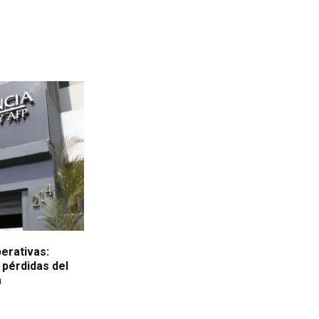
erativas:
 pérdidas del
a