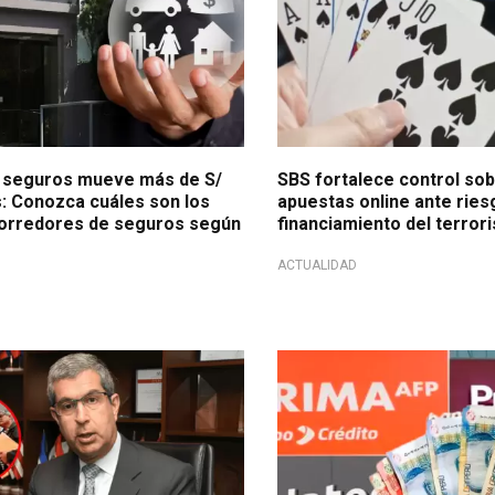
 seguros mueve más de S/
SBS fortalece control sob
s: Conozca cuáles son los
apuestas online ante ries
orredores de seguros según
financiamiento del terror
ACTUALIDAD
inión
Trámite AFP