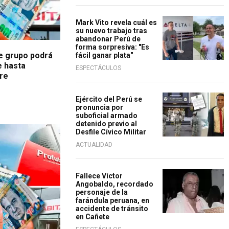
Mark Vito revela cuál es
su nuevo trabajo tras
abandonar Perú de
forma sorpresiva: "Es
te grupo podrá
fácil ganar plata"
e hasta
ESPECTÁCULOS
bre
Ejército del Perú se
pronuncia por
suboficial armado
detenido previo al
Desfile Cívico Militar
ACTUALIDAD
Fallece Víctor
Angobaldo, recordado
personaje de la
farándula peruana, en
accidente de tránsito
en Cañete