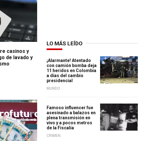
LO MÁS LEÍDO
re casinos y
go de lavado y
¡Alarmante! Atentado
ismo
con camión bomba deja
11 heridos en Colombia
a días del cambio
presidencial
MUNDO
Famoso influencer fue
asesinado a balazos en
plena transmisión en
vivo y a pocos metros
de la Fiscalía
CRIMEN