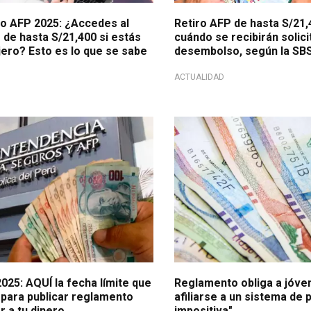
ro AFP 2025: ¿Accedes al
Retiro AFP de hasta S/21
de hasta S/21,400 si estás
cuándo se recibirán solici
jero? Esto es lo que se sabe
desembolso, según la SB
ACTUALIDAD
iliados!
Reforma previsional requerida
025: AQUÍ la fecha límite que
Reglamento obliga a jóve
 para publicar reglamento
afiliarse a un sistema de 
 a tu dinero
impositiva"