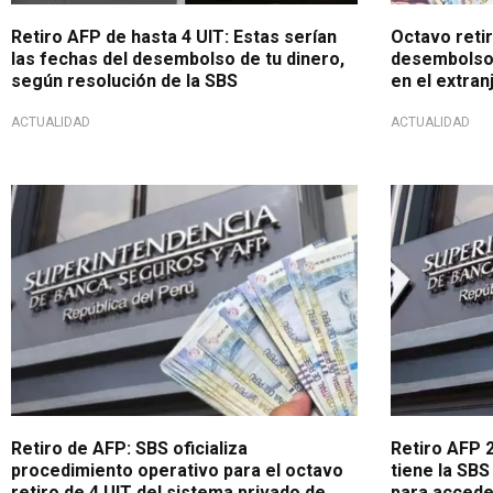
Retiro AFP de hasta 4 UIT: Estas serían
Octavo reti
las fechas del desembolso de tu dinero,
desembolso 
según resolución de la SBS
en el extran
ACTUALIDAD
ACTUALIDAD
Sepa aquí todos los detalles
¡Atención, af
Retiro de AFP: SBS oficializa
Retiro AFP 2
procedimiento operativo para el octavo
tiene la SBS
retiro de 4 UIT del sistema privado de
para acceder