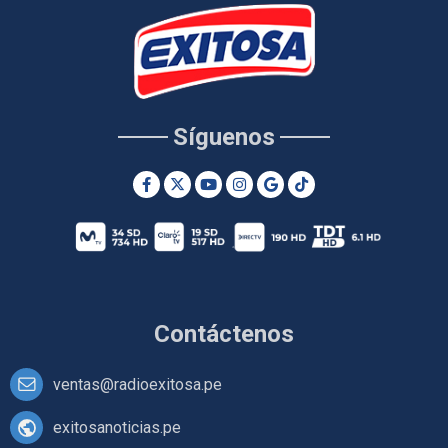
Síguenos
Contáctenos
ventas@radioexitosa.pe
exitosanoticias.pe