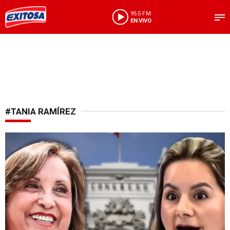
95.5 FM
EN VIVO
#TANIA RAMÍREZ
Fujimorismo no contempla vacarla