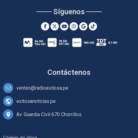
Síguenos
Contáctenos
ventas@radioexitosa.pe
exitosanoticias.pe
Av. Guardia Civil 670 Chorrillos
Código de ética