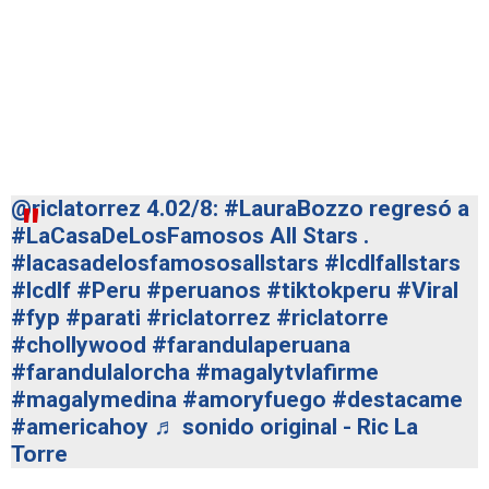
@riclatorrez
4.02/8:
#LauraBozzo
regresó a
#LaCasaDeLosFamosos
All Stars .
#lacasadelosfamososallstars
#lcdlfallstars
#lcdlf
#Peru
#peruanos
#tiktokperu
#Viral
#fyp
#parati
#riclatorrez
#riclatorre
#chollywood
#farandulaperuana
#farandulalorcha
#magalytvlafirme
#magalymedina
#amoryfuego
#destacame
#americahoy
♬ sonido original - Ric La
Torre