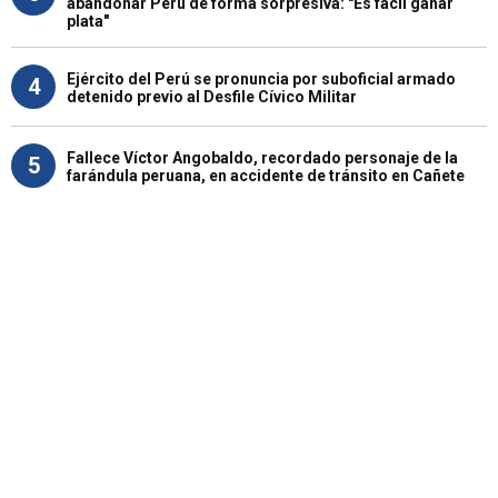
abandonar Perú de forma sorpresiva: "Es fácil ganar
plata"
Ejército del Perú se pronuncia por suboficial armado
4
detenido previo al Desfile Cívico Militar
Fallece Víctor Angobaldo, recordado personaje de la
5
farándula peruana, en accidente de tránsito en Cañete