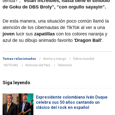
tienda?",
"están increíbles, hasta tiene el símbolo
de Goku de DBS Broly",
"con orgullo sayayin".
De esta manera, una situación poco común llamó la
atención de los cibernautas de TikTok al ver a una
joven
lucir sus
zapatillas
con los colores naranja y
azul de su dibujo animado favorito
'Dragon Ball'
.
Temas relacionados
Anime y manga
fiebre mundial
NOTICIAS
Noticias del Perú
Televisión
Siga leyendo
Expresidente colombiano Iván Duque
celebra sus 50 años cantando un
clásico del rock en español