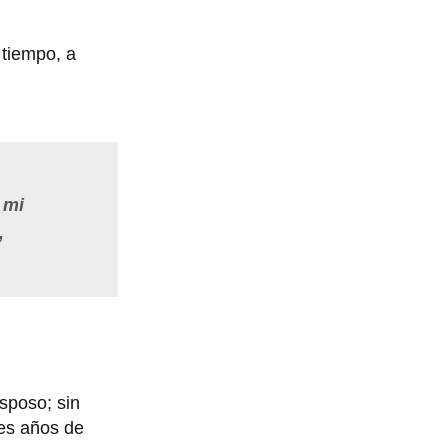
 tiempo, a
 mi
,
sposo; sin
des años de