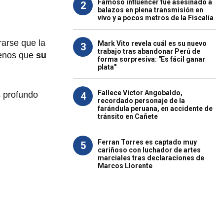
Famoso influencer fue asesinado a
2
balazos en plena transmisión en
vivo y a pocos metros de la Fiscalía
rarse que la
Mark Vito revela cuál es su nuevo
3
trabajo tras abandonar Perú de
enos que
su
forma sorpresiva: "Es fácil ganar
plata"
Fallece Víctor Angobaldo,
 profundo
4
recordado personaje de la
farándula peruana, en accidente de
tránsito en Cañete
Ferran Torres es captado muy
5
cariñoso con luchador de artes
marciales tras declaraciones de
Marcos Llorente