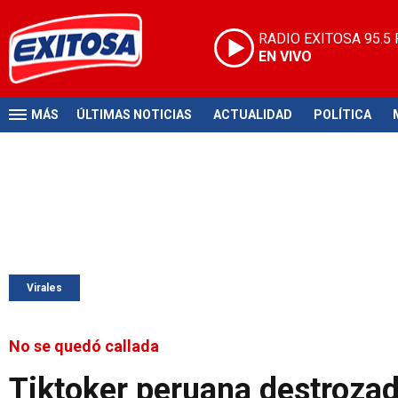
RADIO EXITOSA
95.5
EN VIVO
MÁS
ÚLTIMAS NOTICIAS
ACTUALIDAD
POLÍTICA
Virales
No se quedó callada
Tiktoker peruana destrozad