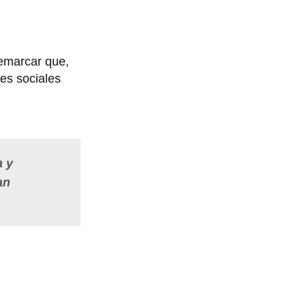
emarcar que,
es sociales
a y
an