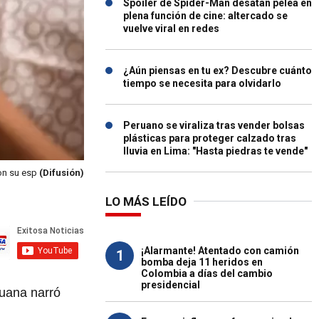
Spoiler de Spider-Man desatan pelea en
plena función de cine: altercado se
vuelve viral en redes
¿Aún piensas en tu ex? Descubre cuánto
tiempo se necesita para olvidarlo
Peruano se viraliza tras vender bolsas
plásticas para proteger calzado tras
lluvia en Lima: "Hasta piedras te vende"
con su esp
(Difusión)
LO MÁS LEÍDO
¡Alarmante! Atentado con camión
1
bomba deja 11 heridos en
Colombia a días del cambio
presidencial
ruana narró