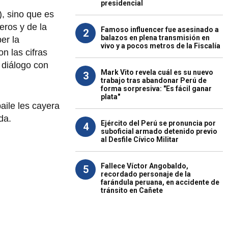
presidencial
), sino que es
eros y de la
Famoso influencer fue asesinado a
2
balazos en plena transmisión en
er la
vivo y a pocos metros de la Fiscalía
n las cifras
 diálogo con
Mark Vito revela cuál es su nuevo
3
trabajo tras abandonar Perú de
forma sorpresiva: "Es fácil ganar
plata"
ile les cayera
da.
Ejército del Perú se pronuncia por
4
suboficial armado detenido previo
al Desfile Cívico Militar
Fallece Víctor Angobaldo,
5
recordado personaje de la
farándula peruana, en accidente de
tránsito en Cañete