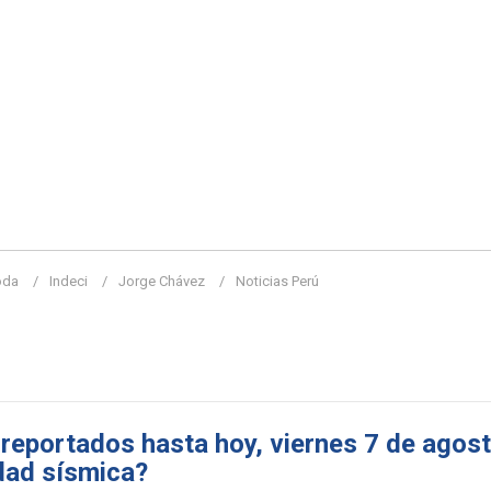
oda
Indeci
Jorge Chávez
Noticias Perú
reportados hasta hoy, viernes 7 de agost
dad sísmica?