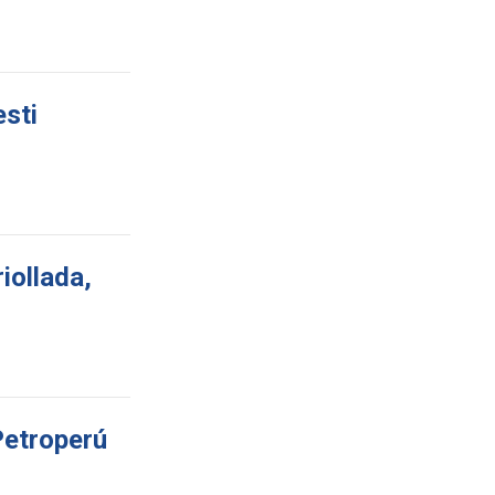
esti
iollada,
Petroperú