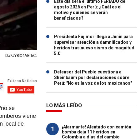
Este día será el último FERIADO de
agosto 2026 en Perú: ¿Cuál es el
motivo y quiénes se verán
beneficiados?
Presidenta Fujimori llega a Junín para
supervisar atención a damnificados y
heridos tras nuevo sismo de magnitud
5.0
Dx7JY8lX4AEfhCt
Defensor del Pueblo cuestiona a
Sheinbaum por declaraciones sobre
Perú: "No es la voz de los mexicanos"
LO MÁS LEÍDO
 “no se
Bomberos viene
n local de
¡Alarmante! Atentado con camión
1
bomba deja 11 heridos en
Colombia a días del cambio