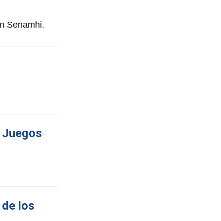
ún Senamhi.
s Juegos
 de los