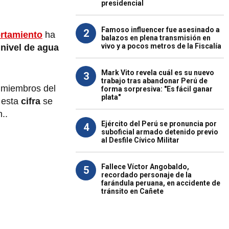
presidencial
Famoso influencer fue asesinado a
2
rtamiento
ha
balazos en plena transmisión en
vivo y a pocos metros de la Fiscalía
l
nivel de agua
Mark Vito revela cuál es su nuevo
3
trabajo tras abandonar Perú de
s miembros del
forma sorpresiva: "Es fácil ganar
plata"
 esta
cifra
se
m..
Ejército del Perú se pronuncia por
4
suboficial armado detenido previo
al Desfile Cívico Militar
Fallece Víctor Angobaldo,
5
recordado personaje de la
farándula peruana, en accidente de
tránsito en Cañete