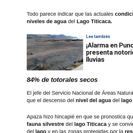
Todo parece indicar que las actuales
condic
niveles de agua
del
Lago Titicaca.
Lee también
¡Alarma en Puno!
presenta notor
lluvias
84% de totorales secos
El jefe del Servicio Nacional de Áreas Natura
que el descenso del
nivel del agua
del
lago
Apaza hizo hincapié en que se pronostica q
fauna silvestre
del
lago Titicaca
y se convie
del
lago
y en las zonas protegidas por la
res