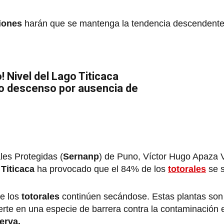
iones
harán que se mantenga la tendencia descendente
 Nivel del Lago Titicaca
io descenso por ausencia de
les Protegidas (
Sernanp
) de Puno, Víctor Hugo Apaza 
 Titicaca
ha provocado que el 84% de los
totorales
se 
ue los
totorales
continúen secándose. Estas plantas son 
rte en una especie de barrera contra la contaminación en
erva.