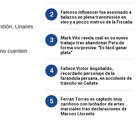
Famoso influencer fue asesinado a
2
balazos en plena transmisión en
vivo y a pocos metros de la Fiscalía
stión, Linares
Mark Vito revela cuál es su nuevo
3
trabajo tras abandonar Perú de
forma sorpresiva: "Es fácil ganar
s no cuenten
plata"
Fallece Víctor Angobaldo,
4
recordado personaje de la
farándula peruana, en accidente de
tránsito en Cañete
Ferran Torres es captado muy
5
cariñoso con luchador de artes
marciales tras declaraciones de
Marcos Llorente