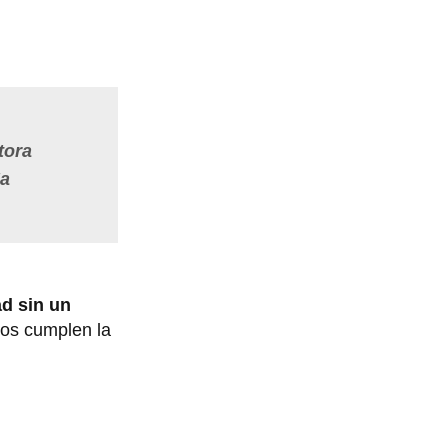
tora
Ha
ad sin un
jos cumplen la