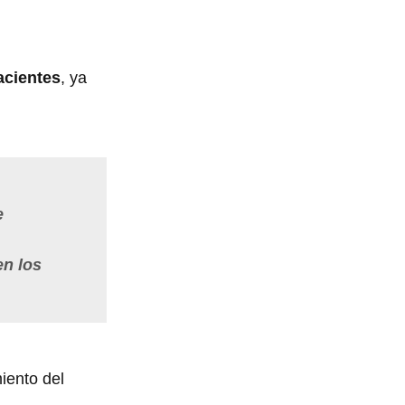
acientes
, ya
e
en los
iento del