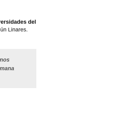
versidades del
gún Linares.
 nos
semana