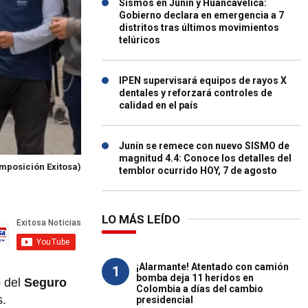
Sismos en Junín y Huancavelica:
Gobierno declara en emergencia a 7
distritos tras últimos movimientos
telúricos
IPEN supervisará equipos de rayos X
dentales y reforzará controles de
calidad en el país
Junín se remece con nuevo SISMO de
magnitud 4.4: Conoce los detalles del
mposición Exitosa)
temblor ocurrido HOY, 7 de agosto
LO MÁS LEÍDO
¡Alarmante! Atentado con camión
1
bomba deja 11 heridos en
o del
Seguro
Colombia a días del cambio
s.
presidencial