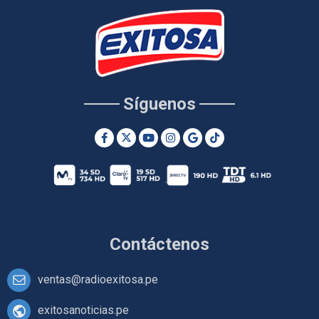
Síguenos
Contáctenos
ventas@radioexitosa.pe
exitosanoticias.pe