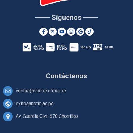
Síguenos
Contáctenos
ventas@radioexitosa.pe
exitosanoticias.pe
Av. Guardia Civil 670 Chorrillos