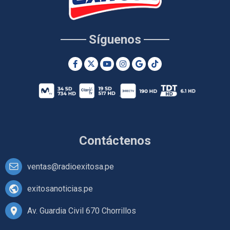
Síguenos
Contáctenos
ventas@radioexitosa.pe
exitosanoticias.pe
Av. Guardia Civil 670 Chorrillos