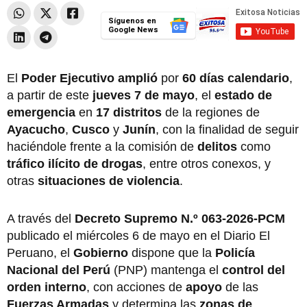
Síguenos en
Google News
El
Poder Ejecutivo amplió
por
60 días calendario
,
a partir de este
jueves 7 de mayo
, el
estado de
emergencia
en
17 distritos
de la regiones de
Ayacucho
,
Cusco
y
Junín
, con la finalidad de seguir
haciéndole frente a la
comisión de
delitos
como
tráfico ilícito de drogas
, entre otros conexos, y
otras
situaciones de violencia
.
A través del
Decreto Supremo N.º 063-2026-PCM
publicado el miércoles 6 de mayo en el Diario El
Peruano, el
Gobierno
dispone que la
Policía
Nacional del Perú
(PNP) mantenga el
control del
orden interno
, con acciones de
apoyo
de las
Fuerzas Armadas
y determina las
zonas de